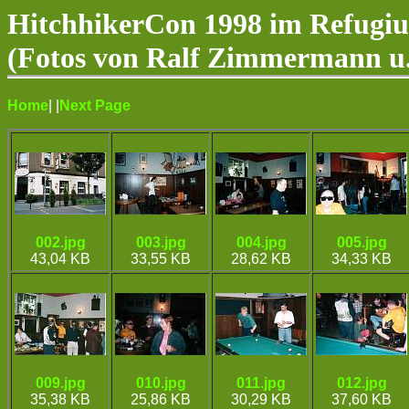
HitchhikerCon 1998 im Refugi
(Fotos von Ralf Zimmermann u.
Home
|
|
Next Page
002.jpg
003.jpg
004.jpg
005.jpg
43,04 KB
33,55 KB
28,62 KB
34,33 KB
009.jpg
010.jpg
011.jpg
012.jpg
35,38 KB
25,86 KB
30,29 KB
37,60 KB