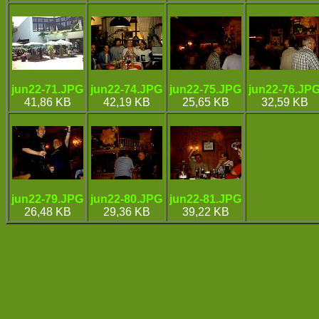
jun22-71.JPG
jun22-74.JPG
jun22-75.JPG
jun22-76.JP
41,86 KB
42,19 KB
25,65 KB
32,59 KB
jun22-79.JPG
jun22-80.JPG
jun22-81.JPG
26,48 KB
29,36 KB
39,22 KB