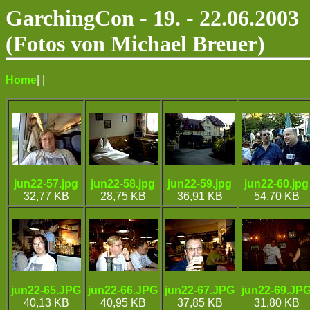
GarchingCon - 19. - 22.06.2003
(Fotos von Michael Breuer)
Home
|
|
jun22-57.jpg
jun22-58.jpg
jun22-59.jpg
jun22-60.jpg
32,77 KB
28,75 KB
36,91 KB
54,70 KB
jun22-65.JPG
jun22-66.JPG
jun22-67.JPG
jun22-69.JP
40,13 KB
40,95 KB
37,85 KB
31,80 KB